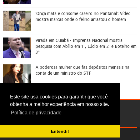
‘Onça mata e consome caseiro no Pantanal’: Vídeo
mostra marcas onde o felino arrastou o homem
Virada em Cuiabá - Imprensa Nacional mostra
pesquisa com Abílio em 1º, Lúdio em 2º e Botelho em
3º
A poderosa mulher que faz depósitos mensais na
conta de um ministro do STF
Este site usa cookies para garantir que você
obtenha a melhor experiência em nosso site.
Política de privacidade
Entendi!
Digoreste News © 2017-2025 | CNPJ: 24.613.241/0001-74