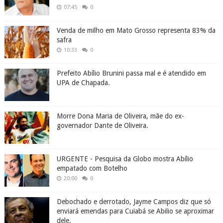
07:45
0
Venda de milho em Mato Grosso representa 83% da
safra
10:33
0
Prefeito Abílio Brunini passa mal e é atendido em
UPA de Chapada.
Morre Dona Maria de Oliveira, mãe do ex-
governador Dante de Oliveira.
URGENTE - Pesquisa da Globo mostra Abílio
empatado com Botelho
20:00
0
Debochado e derrotado, Jayme Campos diz que só
enviará emendas para Cuiabá se Abilio se aproximar
dele.