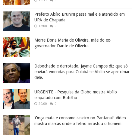
10:33
0
Prefeito Abílio Brunini passa mal e é atendido em
UPA de Chapada.
12:08
0
Morre Dona Maria de Oliveira, mãe do ex-
governador Dante de Oliveira.
Debochado e derrotado, Jayme Campos diz que só
enviará emendas para Cuiabá se Abilio se aproximar
dele.
URGENTE - Pesquisa da Globo mostra Abílio
empatado com Botelho
20:00
0
‘Onça mata e consome caseiro no Pantanal’: Vídeo
mostra marcas onde o felino arrastou o homem