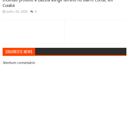
Incêndio próximo a Gazeta atinge terreno no bairro Consil, em
Cuiabá
Julho 30, 2026
0
DIGORESTE NEWS
Nenhum comentário