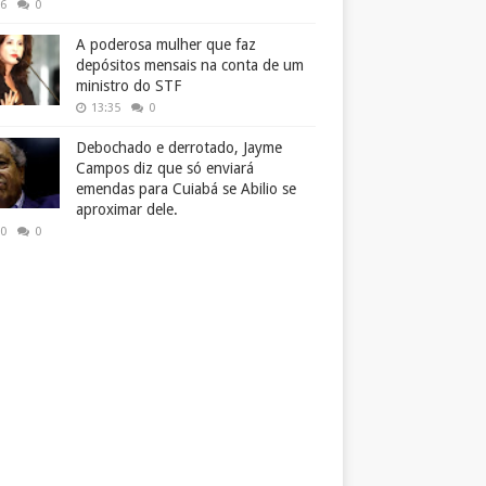
26
0
A poderosa mulher que faz
depósitos mensais na conta de um
ministro do STF
13:35
0
Debochado e derrotado, Jayme
Campos diz que só enviará
emendas para Cuiabá se Abilio se
aproximar dele.
50
0