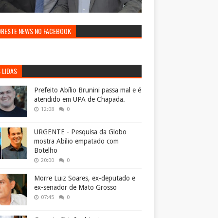
ORESTE NEWS NO FACEBOOK
 LIDAS
Prefeito Abílio Brunini passa mal e é
atendido em UPA de Chapada.
12:08
0
URGENTE - Pesquisa da Globo
mostra Abílio empatado com
Botelho
20:00
0
Morre Luiz Soares, ex-deputado e
ex-senador de Mato Grosso
07:45
0