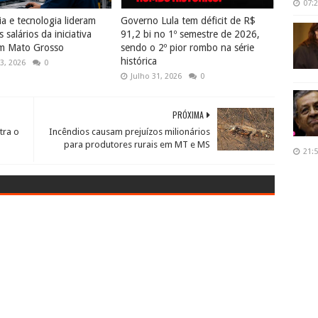
07:
a e tecnologia lideram
Governo Lula tem déficit de R$
 salários da iniciativa
91,2 bi no 1º semestre de 2026,
em Mato Grosso
sendo o 2º pior rombo na série
histórica
3, 2026
0
Julho 31, 2026
0
PRÓXIMA
tra o
Incêndios causam prejuízos milionários
para produtores rurais em MT e MS
21: