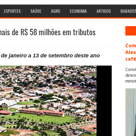
ESPORTES
SAÚDE
AGRO
ECONOMIA
ARTIGOS
BABADO
mais de R$ 58 milhões em tributos
Com 
Ale
º de janeiro a 13 de setembro deste ano
café
Convi
direc
minis