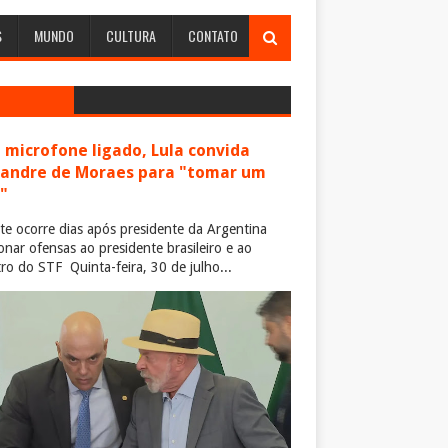
S
MUNDO
CULTURA
CONTATO
microfone ligado, Lula convida
xandre de Moraes para "tomar um
"
te ocorre dias após presidente da Argentina
ionar ofensas ao presidente brasileiro e ao
tro do STF Quinta-feira, 30 de julho...