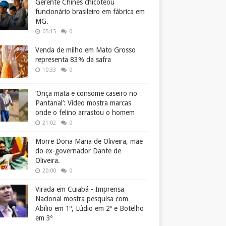
Gerente Chinês chicoteou
funcionário brasileiro em fábrica em
MG.
05:15
0
Venda de milho em Mato Grosso
representa 83% da safra
10:33
0
‘Onça mata e consome caseiro no
Pantanal’: Vídeo mostra marcas
onde o felino arrastou o homem
21:02
0
Morre Dona Maria de Oliveira, mãe
do ex-governador Dante de
Oliveira.
20:00
0
Virada em Cuiabá - Imprensa
Nacional mostra pesquisa com
Abílio em 1º, Lúdio em 2º e Botelho
em 3º