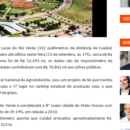
DIG
MAIS
Lucas do Rio Verde (332 quilômetros de distância de Cuiabá)
ro até última sexta-feira (13 de setembro, às 17h), cerca de R$
ma foi de R$ 52,493 mi, os dados são do Impostômetro da
cipes contribuíram com R$ 76,842 mi aos cofres públicos.
al Nacional da Agroindústria, caso um projeto de lei que tramita
cupa o 5º lugar no ranking estadual de produção soja, o que
 de grãos.
io Verde é considerada a 8ª maior cidade de Mato Grosso com
o de 39,19%, em relação a 2010.
stômetro aponta que Cuiabá arrecadou aproximadamente R$
323 bi.