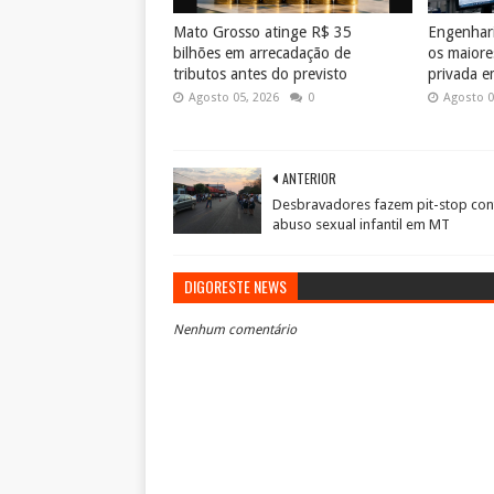
Mato Grosso atinge R$ 35
Engenhari
bilhões em arrecadação de
os maiores
tributos antes do previsto
privada 
Agosto 05, 2026
0
Agosto 0
ANTERIOR
Desbravadores fazem pit-stop con
abuso sexual infantil em MT
DIGORESTE NEWS
Nenhum comentário