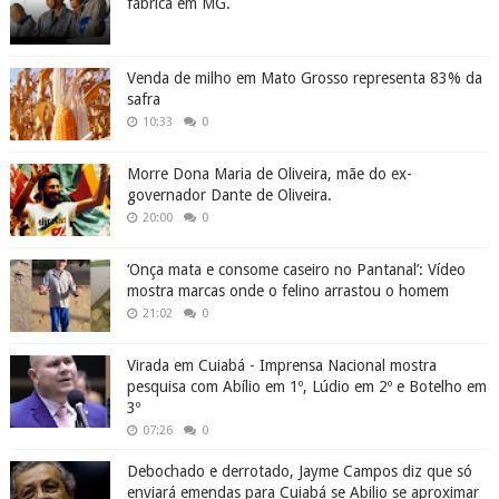
fábrica em MG.
Venda de milho em Mato Grosso representa 83% da
safra
10:33
0
Morre Dona Maria de Oliveira, mãe do ex-
governador Dante de Oliveira.
20:00
0
‘Onça mata e consome caseiro no Pantanal’: Vídeo
mostra marcas onde o felino arrastou o homem
21:02
0
Virada em Cuiabá - Imprensa Nacional mostra
pesquisa com Abílio em 1º, Lúdio em 2º e Botelho em
3º
07:26
0
Debochado e derrotado, Jayme Campos diz que só
enviará emendas para Cuiabá se Abilio se aproximar