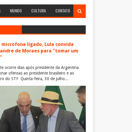
S
MUNDO
CULTURA
CONTATO
microfone ligado, Lula convida
xandre de Moraes para "tomar um
"
te ocorre dias após presidente da Argentina
ionar ofensas ao presidente brasileiro e ao
tro do STF Quinta-feira, 30 de julho...