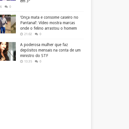
em 3º
26
0
‘Onça mata e consome caseiro no
Pantanal’: Vídeo mostra marcas
onde o felino arrastou o homem
21:02
0
A poderosa mulher que faz
depósitos mensais na conta de um
ministro do STF
13:35
0