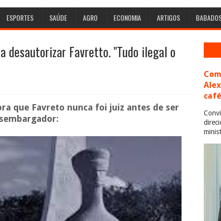
ESPORTES
SAÚDE
AGRO
ECONOMIA
ARTIGOS
BABADO
a desautorizar Favretto. "Tudo ilegal o
Com 
Ale
café
bra que Favreto nunca foi juiz antes de ser
Convi
sembargador:
direc
minis