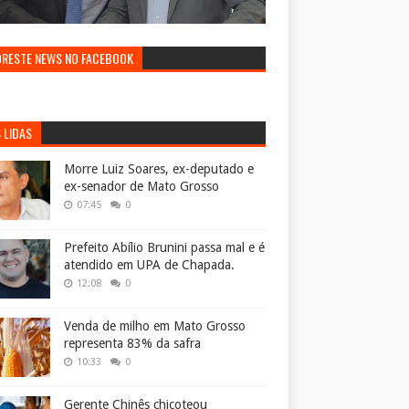
ORESTE NEWS NO FACEBOOK
 LIDAS
Morre Luiz Soares, ex-deputado e
ex-senador de Mato Grosso
07:45
0
Prefeito Abílio Brunini passa mal e é
atendido em UPA de Chapada.
12:08
0
Venda de milho em Mato Grosso
representa 83% da safra
10:33
0
Gerente Chinês chicoteou