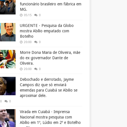
funcionário brasileiro em fábrica em
MG.
05:15
0
URGENTE - Pesquisa da Globo
mostra Abílio empatado com
Botelho
20:00
0
Morre Dona Maria de Oliveira, mãe
do ex-governador Dante de
Oliveira.
20:00
0
Debochado e derrotado, Jayme
Campos diz que só enviará
emendas para Cuiabá se Abilio se
aproximar dele.
50
0
Virada em Cuiabá - Imprensa
Nacional mostra pesquisa com
Abílio em 1º, Lúdio em 2º e Botelho