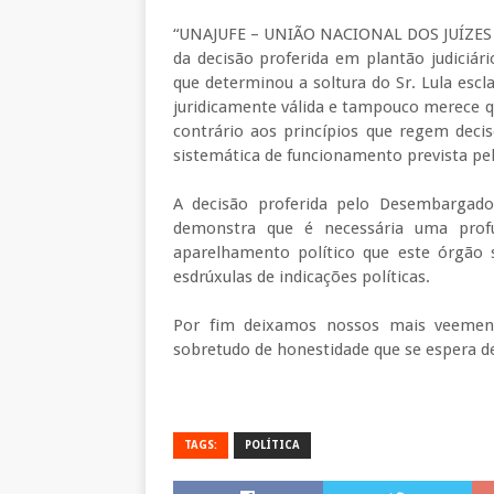
“UNAJUFE – UNIÃO NACIONAL DOS JUÍZES F
da decisão proferida em plantão judiciár
que determinou a soltura do Sr. Lula escl
juridicamente válida e tampouco merece qu
contrário aos princípios que regem deci
sistemática de funcionamento prevista pel
A decisão proferida pelo Desembargado
demonstra que é necessária uma profu
aparelhamento político que este órgão 
esdrúxulas de indicações políticas.
Por fim deixamos nossos mais veement
sobretudo de honestidade que se espera de 
TAGS:
POLÍTICA