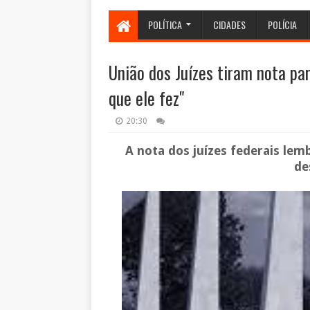
POLÍTICA
CIDADES
POLÍCIA
União dos Juízes tiram nota par
que ele fez"
20:30
A nota dos juízes federais lem
de