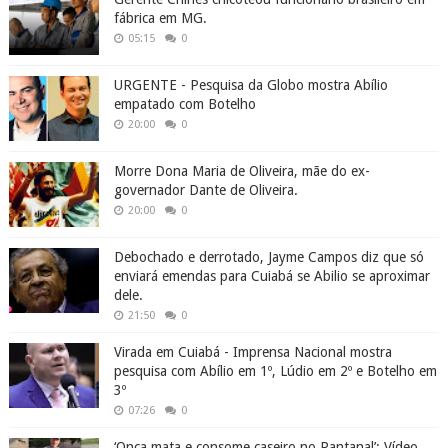
fábrica em MG.
05:15
0
URGENTE - Pesquisa da Globo mostra Abílio
empatado com Botelho
20:00
0
Morre Dona Maria de Oliveira, mãe do ex-
governador Dante de Oliveira.
20:00
0
Debochado e derrotado, Jayme Campos diz que só
enviará emendas para Cuiabá se Abilio se aproximar
dele.
21:50
0
Virada em Cuiabá - Imprensa Nacional mostra
pesquisa com Abílio em 1º, Lúdio em 2º e Botelho em
3º
07:26
0
‘Onça mata e consome caseiro no Pantanal’: Vídeo