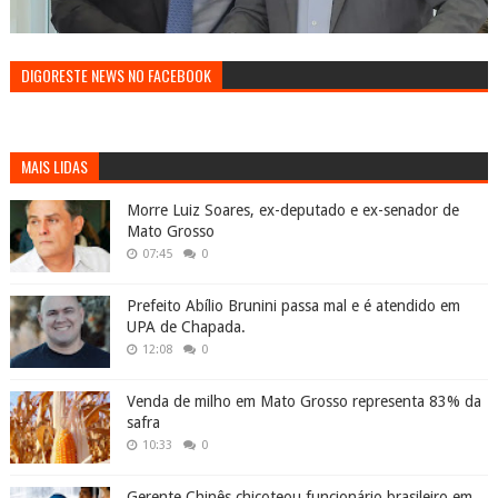
DIGORESTE NEWS NO FACEBOOK
MAIS LIDAS
Morre Luiz Soares, ex-deputado e ex-senador de
Mato Grosso
07:45
0
Prefeito Abílio Brunini passa mal e é atendido em
UPA de Chapada.
12:08
0
Venda de milho em Mato Grosso representa 83% da
safra
10:33
0
Gerente Chinês chicoteou funcionário brasileiro em