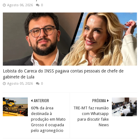
Agosto 06, 2026
0
Lobista do Careca do INSS pagava contas pessoais de chefe de
gabinete de Lula
Agosto 05, 2026
0
ANTERIOR
PRÓXIMA
60% da área
TRE-MT faz reunião
destinada à
com Whatsapp
produção em Mato
para discutir fake
Grosso é ocupada
News
pelo agronegócio