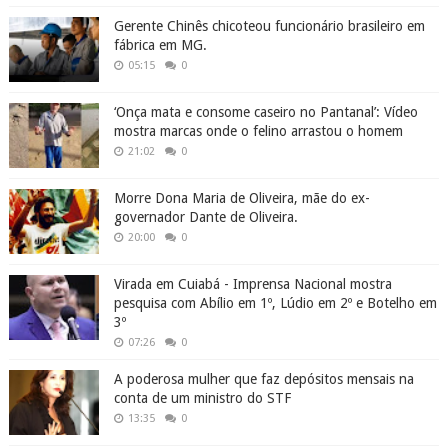
Gerente Chinês chicoteou funcionário brasileiro em
fábrica em MG.
05:15
0
‘Onça mata e consome caseiro no Pantanal’: Vídeo
mostra marcas onde o felino arrastou o homem
21:02
0
Morre Dona Maria de Oliveira, mãe do ex-
governador Dante de Oliveira.
20:00
0
Virada em Cuiabá - Imprensa Nacional mostra
pesquisa com Abílio em 1º, Lúdio em 2º e Botelho em
3º
07:26
0
A poderosa mulher que faz depósitos mensais na
conta de um ministro do STF
13:35
0