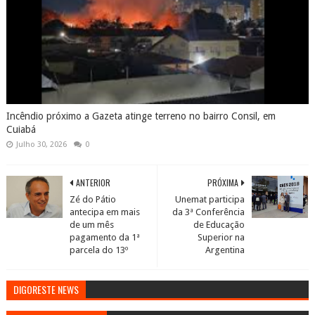
Incêndio próximo a Gazeta atinge terreno no bairro Consil, em
Cuiabá
Julho 30, 2026
0
ANTERIOR
PRÓXIMA
Zé do Pátio
Unemat participa
antecipa em mais
da 3ª Conferência
de um mês
de Educação
pagamento da 1ª
Superior na
parcela do 13º
Argentina
DIGORESTE NEWS