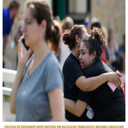
CHOQUE DE ESTUDANTE APÓS TIROTEIO EM ESCOLA NO TEXAS (FOTO: MICHAEL CIAGLO/AP)