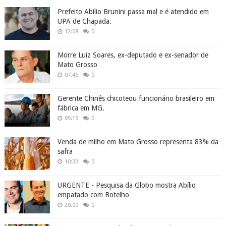
Prefeito Abílio Brunini passa mal e é atendido em
UPA de Chapada.
12:08
0
Morre Luiz Soares, ex-deputado e ex-senador de
Mato Grosso
07:45
0
Gerente Chinês chicoteou funcionário brasileiro em
fábrica em MG.
05:15
0
Venda de milho em Mato Grosso representa 83% da
safra
10:33
0
URGENTE - Pesquisa da Globo mostra Abílio
empatado com Botelho
20:00
0