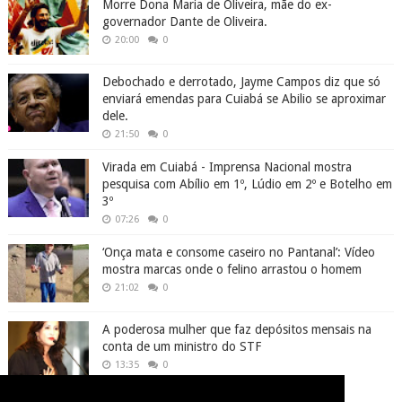
Morre Dona Maria de Oliveira, mãe do ex-
governador Dante de Oliveira.
20:00
0
Debochado e derrotado, Jayme Campos diz que só
enviará emendas para Cuiabá se Abilio se aproximar
dele.
21:50
0
Virada em Cuiabá - Imprensa Nacional mostra
pesquisa com Abílio em 1º, Lúdio em 2º e Botelho em
3º
07:26
0
‘Onça mata e consome caseiro no Pantanal’: Vídeo
mostra marcas onde o felino arrastou o homem
21:02
0
A poderosa mulher que faz depósitos mensais na
conta de um ministro do STF
13:35
0