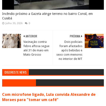
Incêndio próximo a Gazeta atinge terreno no bairro Consil, em
Cuiabá
Julho 30, 2026
0
ANTERIOR
PRÓXIMA
Vacinação contra
Dois policiais
febre aftosa segue
foram afastados
até 31 de maio em
após bebidas e
Mato Grosso
sexo com menores
no interior de MT
DIGORESTE NEWS
Com microfone ligado, Lula convida Alexandre de
Moraes para "tomar um café"