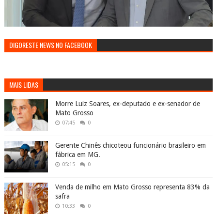
DIGORESTE NEWS NO FACEBOOK
MAIS LIDAS
Morre Luiz Soares, ex-deputado e ex-senador de
Mato Grosso
07:45
0
Gerente Chinês chicoteou funcionário brasileiro em
fábrica em MG.
05:15
0
Venda de milho em Mato Grosso representa 83% da
safra
10:33
0