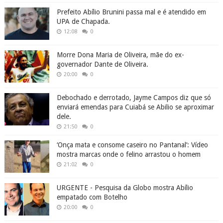
Prefeito Abílio Brunini passa mal e é atendido em
UPA de Chapada.
12:08
0
Morre Dona Maria de Oliveira, mãe do ex-
governador Dante de Oliveira.
20:00
0
Debochado e derrotado, Jayme Campos diz que só
enviará emendas para Cuiabá se Abilio se aproximar
dele.
21:50
0
‘Onça mata e consome caseiro no Pantanal’: Vídeo
mostra marcas onde o felino arrastou o homem
21:02
0
URGENTE - Pesquisa da Globo mostra Abílio
empatado com Botelho
20:00
0