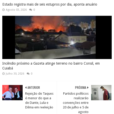
Estado registra mais de seis estupros por dia, aponta anuário
Agosto 03, 2026
0
Incêndio próximo a Gazeta atinge terreno no bairro Consil, em
Cuiabá
Julho 30, 2026
0
ANTERIOR
PRÓXIMA
Rejeição de Taques
Partidos políticos
é menor do que a
realizarão
de Dante, Lula e
convenções entre
Dilma em reeleição
20 de julho e 5 de
agosto