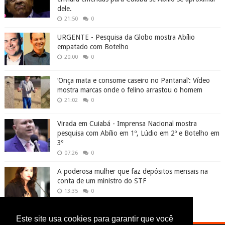
dele.
21:50
0
URGENTE - Pesquisa da Globo mostra Abílio
empatado com Botelho
20:00
0
‘Onça mata e consome caseiro no Pantanal’: Vídeo
mostra marcas onde o felino arrastou o homem
21:02
0
Virada em Cuiabá - Imprensa Nacional mostra
pesquisa com Abílio em 1º, Lúdio em 2º e Botelho em
3º
07:26
0
A poderosa mulher que faz depósitos mensais na
conta de um ministro do STF
13:35
0
Este site usa cookies para garantir que você