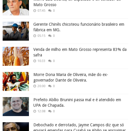
Mato Grosso
07:45
0
Gerente Chinês chicoteou funcionário brasileiro em
fábrica em MG.
05:15
0
Venda de milho em Mato Grosso representa 83% da
safra
10:33
0
Morre Dona Maria de Oliveira, mãe do ex-
governador Dante de Oliveira.
20:00
0
Prefeito Abílio Brunini passa mal e é atendido em
UPA de Chapada.
12:08
0
Debochado e derrotado, Jayme Campos diz que só
enviará emendas para Cuiabá se Abilio se aproximar