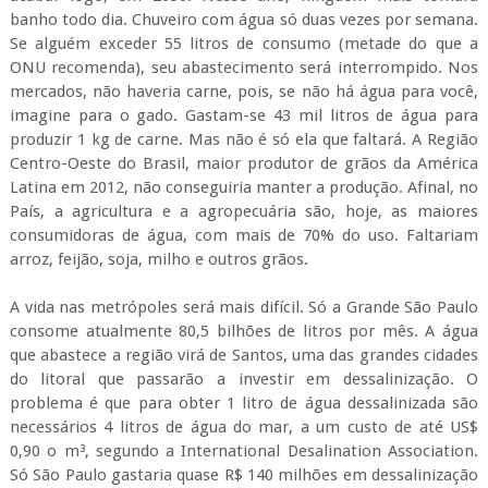
banho todo dia. Chuveiro com água só duas vezes por semana.
Se alguém exceder 55 litros de consumo (metade do que a
ONU recomenda), seu abastecimento será interrompido. Nos
mercados, não haveria carne, pois, se não há água para você,
imagine para o gado. Gastam-se 43 mil litros de água para
produzir 1 kg de carne. Mas não é só ela que faltará. A Região
Centro-Oeste do Brasil, maior produtor de grãos da América
Latina em 2012, não conseguiria manter a produção. Afinal, no
País, a agricultura e a agropecuária são, hoje, as maiores
consumidoras de água, com mais de 70% do uso. Faltariam
arroz, feijão, soja, milho e outros grãos.
A vida nas metrópoles será mais difícil. Só a Grande São Paulo
consome atualmente 80,5 bilhões de litros por mês. A água
que abastece a região virá de Santos, uma das grandes cidades
do litoral que passarão a investir em dessalinização. O
problema é que para obter 1 litro de água dessalinizada são
necessários 4 litros de água do mar, a um custo de até US$
0,90 o m³, segundo a International Desalination Association.
Só São Paulo gastaria quase R$ 140 milhões em dessalinização