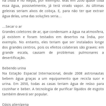
na Índia e no Nepal, por exemplo. Mas em 2050 quase toda
essa água, possivelmente, já terá virado vapor. As últimas
geleiras seriam alvos de cobiça. E, para não ter que extrair
água delas, uma das soluções seria…
…Secar o ar
Grandes coletores de ar, que condensam a água na atmosfera,
já existem e foram testados em desertos na Índia, por
exemplo. No entanto, eles teriam que ser instalados longe
dos grandes centros, pois os efeitos colaterais são graves: em
grande escala, causam de problemas pulmonares a
desertificação.
Bebendo urina
Na Estação Espacial Internacional, desde 2008 astronautas
bebem água graças a um equipamento que recicla suor e
urina. Em 2050, todas as casas teriam água de reúso para
cozinhar e beber. A tecnologia de purificar líquidos de esgoto
também deverá ser popular.
Oásis alienígena