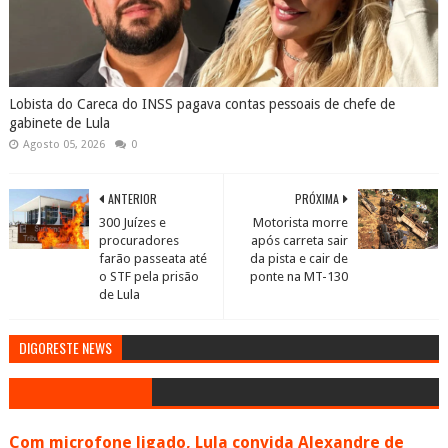
Lobista do Careca do INSS pagava contas pessoais de chefe de
gabinete de Lula
Agosto 05, 2026
0
ANTERIOR
PRÓXIMA
300 Juízes e
Motorista morre
procuradores
após carreta sair
farão passeata até
da pista e cair de
o STF pela prisão
ponte na MT-130
de Lula
DIGORESTE NEWS
Com microfone ligado, Lula convida Alexandre de