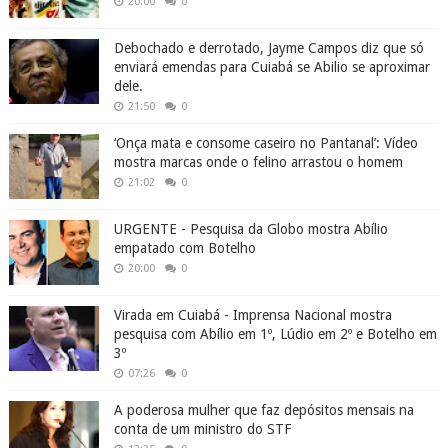
20:00
0
Debochado e derrotado, Jayme Campos diz que só
enviará emendas para Cuiabá se Abilio se aproximar
dele.
21:50
0
‘Onça mata e consome caseiro no Pantanal’: Vídeo
mostra marcas onde o felino arrastou o homem
21:02
0
URGENTE - Pesquisa da Globo mostra Abílio
empatado com Botelho
20:00
0
Virada em Cuiabá - Imprensa Nacional mostra
pesquisa com Abílio em 1º, Lúdio em 2º e Botelho em
3º
07:26
0
A poderosa mulher que faz depósitos mensais na
conta de um ministro do STF