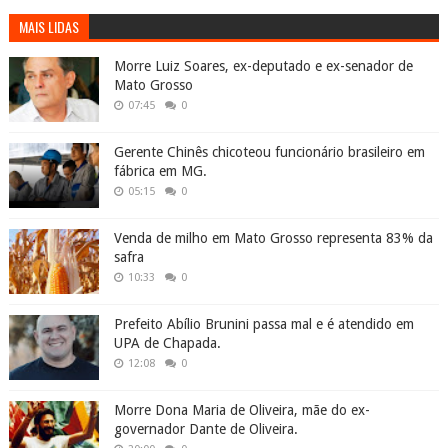
MAIS LIDAS
Morre Luiz Soares, ex-deputado e ex-senador de
Mato Grosso
07:45
0
Gerente Chinês chicoteou funcionário brasileiro em
fábrica em MG.
05:15
0
Venda de milho em Mato Grosso representa 83% da
safra
10:33
0
Prefeito Abílio Brunini passa mal e é atendido em
UPA de Chapada.
12:08
0
Morre Dona Maria de Oliveira, mãe do ex-
governador Dante de Oliveira.