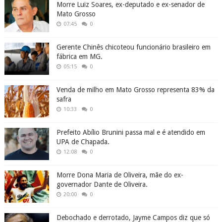
Morre Luiz Soares, ex-deputado e ex-senador de
Mato Grosso
07:45
0
Gerente Chinês chicoteou funcionário brasileiro em
fábrica em MG.
05:15
0
Venda de milho em Mato Grosso representa 83% da
safra
10:33
0
Prefeito Abílio Brunini passa mal e é atendido em
UPA de Chapada.
12:08
0
Morre Dona Maria de Oliveira, mãe do ex-
governador Dante de Oliveira.
20:00
0
Debochado e derrotado, Jayme Campos diz que só