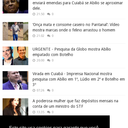
enviará emendas para Cuiabá se Abilio se aproximar
dele.
21:50
0
‘Onça mata e consome caseiro no Pantanal’: Vídeo
mostra marcas onde o felino arrastou o homem
21:02
0
URGENTE - Pesquisa da Globo mostra Abílio
empatado com Botelho
20:00
0
Virada em Cuiabá - Imprensa Nacional mostra
pesquisa com Abílio em 1º, Lúdio em 2º e Botelho em
3º
07:26
0
A poderosa mulher que faz depósitos mensais na
conta de um ministro do STF
13:35
0
Este site usa cookies para garantir que você