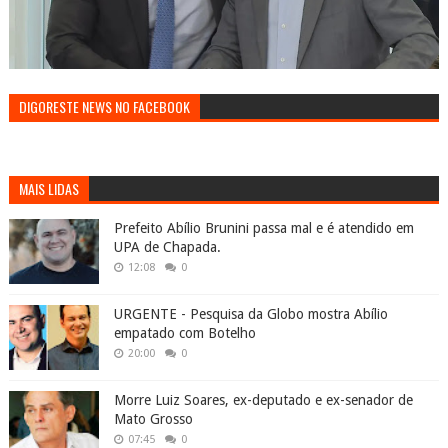
DIGORESTE NEWS NO FACEBOOK
MAIS LIDAS
Prefeito Abílio Brunini passa mal e é atendido em
UPA de Chapada.
12:08
0
URGENTE - Pesquisa da Globo mostra Abílio
empatado com Botelho
20:00
0
Morre Luiz Soares, ex-deputado e ex-senador de
Mato Grosso
07:45
0