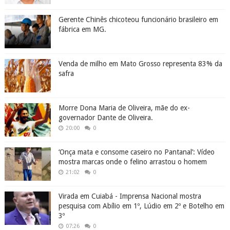
Gerente Chinês chicoteou funcionário brasileiro em
fábrica em MG.
Venda de milho em Mato Grosso representa 83% da
safra
Morre Dona Maria de Oliveira, mãe do ex-
governador Dante de Oliveira.
20:00
0
‘Onça mata e consome caseiro no Pantanal’: Vídeo
mostra marcas onde o felino arrastou o homem
21:02
0
Virada em Cuiabá - Imprensa Nacional mostra
pesquisa com Abílio em 1º, Lúdio em 2º e Botelho em
3º
07:26
0