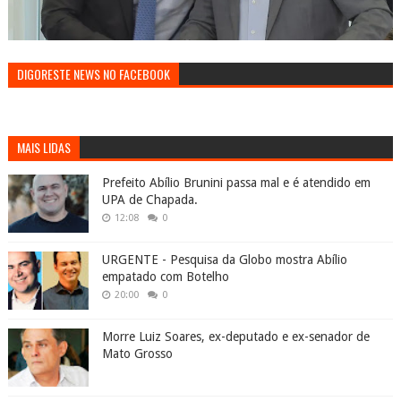
DIGORESTE NEWS NO FACEBOOK
MAIS LIDAS
Prefeito Abílio Brunini passa mal e é atendido em
UPA de Chapada.
12:08
0
URGENTE - Pesquisa da Globo mostra Abílio
empatado com Botelho
20:00
0
Morre Luiz Soares, ex-deputado e ex-senador de
Mato Grosso