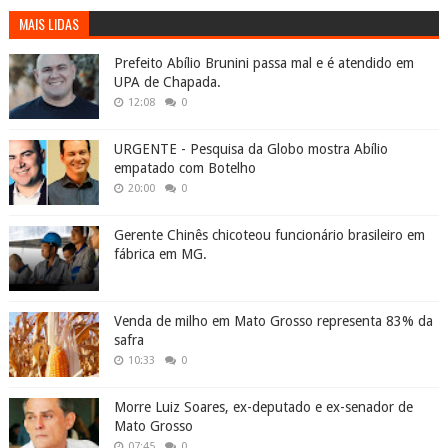
MAIS LIDAS
Prefeito Abílio Brunini passa mal e é atendido em
UPA de Chapada.
12:08
0
URGENTE - Pesquisa da Globo mostra Abílio
empatado com Botelho
20:00
0
Gerente Chinês chicoteou funcionário brasileiro em
fábrica em MG.
Venda de milho em Mato Grosso representa 83% da
safra
10:33
0
Morre Luiz Soares, ex-deputado e ex-senador de
Mato Grosso
07:45
0