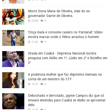
Morre Dona Maria de Oliveira, mãe do ex-
governador Dante de Oliveira.
20:00
0
‘Onça mata e consome caseiro no Pantanal’: Vídeo
mostra marcas onde o felino arrastou o homem
21:02
0
Virada em Cuiabá - Imprensa Nacional mostra
pesquisa com Abílio em 1º, Lúdio em 2º e Botelho em
3º
A poderosa mulher que faz depósitos mensais na
conta de um ministro do STF
13:35
0
Debochado e derrotado, Jayme Campos diz que só
enviará emendas para Cuiabá se Abilio se aproximar
dele.
21:50
0