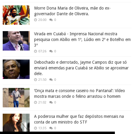
Morre Dona Maria de Oliveira, mãe do ex-
governador Dante de Oliveira.
20:00
0
Virada em Cuiabá - Imprensa Nacional mostra
pesquisa com Abílio em 1º, Lúdio em 2º e Botelho em
3º
07:26
0
Debochado e derrotado, Jayme Campos diz que só
enviará emendas para Cuiabá se Abilio se aproximar
dele.
21:50
0
‘Onça mata e consome caseiro no Pantanal’: Vídeo
mostra marcas onde o felino arrastou o homem
21:02
0
A poderosa mulher que faz depósitos mensais na
conta de um ministro do STF
13:35
0