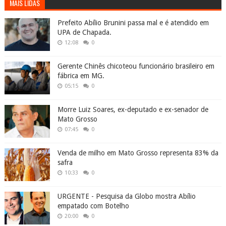
MAIS LIDAS
Prefeito Abílio Brunini passa mal e é atendido em
UPA de Chapada.
12:08
0
Gerente Chinês chicoteou funcionário brasileiro em
fábrica em MG.
05:15
0
Morre Luiz Soares, ex-deputado e ex-senador de
Mato Grosso
07:45
0
Venda de milho em Mato Grosso representa 83% da
safra
10:33
0
URGENTE - Pesquisa da Globo mostra Abílio
empatado com Botelho
20:00
0