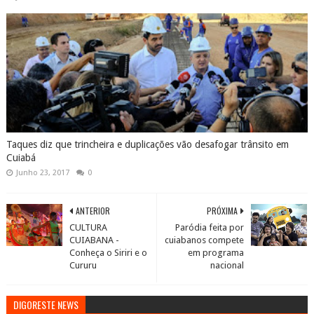
Taques diz que trincheira e duplicações vão desafogar trânsito em
Cuiabá
Junho 23, 2017
0
ANTERIOR
PRÓXIMA
CULTURA
Paródia feita por
CUIABANA -
cuiabanos compete
Conheça o Siriri e o
em programa
Cururu
nacional
DIGORESTE NEWS